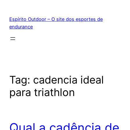
Pular
para
Espírito Outdoor – O site dos esportes de
o
endurance
conteúdo
Tag:
cadencia ideal
para triathlon
Qual a cadência de