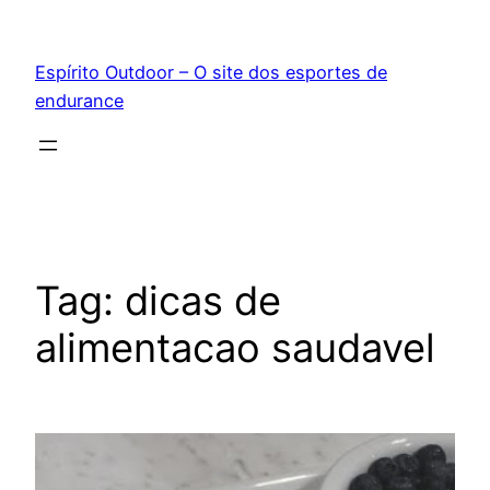
Pular
para
Espírito Outdoor – O site dos esportes de
o
endurance
conteúdo
Tag:
dicas de
alimentacao saudavel