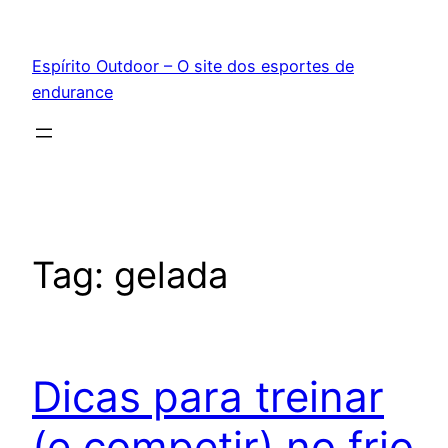
Pular
para
Espírito Outdoor – O site dos esportes de
o
endurance
conteúdo
Tag:
gelada
Dicas para treinar
(e competir) no frio