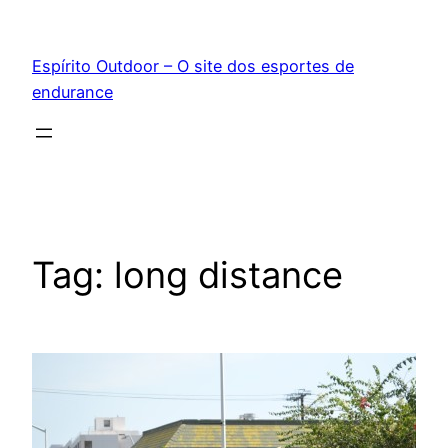
Pular
para
Espírito Outdoor – O site dos esportes de
o
endurance
conteúdo
Tag:
long distance