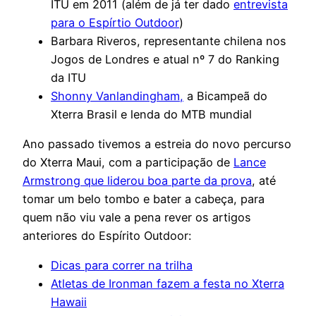
ITU em 2011 (além de já ter dado
entrevista
para o Espírtio Outdoor
)
Barbara Riveros, representante chilena nos
Jogos de Londres e atual nº 7 do Ranking
da ITU
Shonny Vanlandingham,
a Bicampeã do
Xterra Brasil e lenda do MTB mundial
Ano passado tivemos a estreia do novo percurso
do Xterra Maui, com a participação de
Lance
Armstrong que liderou boa parte da prova
, até
tomar um belo tombo e bater a cabeça, para
quem não viu vale a pena rever os artigos
anteriores do Espírito Outdoor:
Dicas para correr na trilha
Atletas de Ironman fazem a festa no Xterra
Hawaii