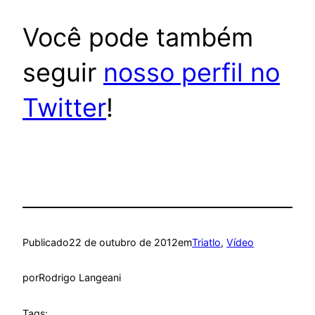
Você pode também
seguir
nosso perfil no
Twitter
!
Publicado
22 de outubro de 2012
em
Triatlo
, 
Vídeo
por
Rodrigo Langeani
Tags: