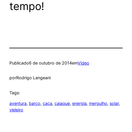
tempo!
Publicado
6 de outubro de 2014
em
Vídeo
por
Rodrigo Langeani
Tags:
aventura
, 
barco
, 
caça
, 
caiaque
, 
energia
, 
mergulho
, 
solar
, 
vleleiro