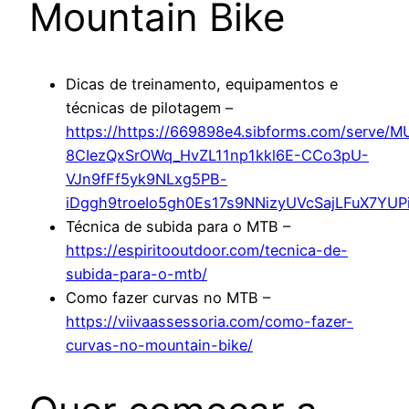
Mountain Bike
Dicas de treinamento, equipamentos e
técnicas de pilotagem –
https://https://669898e4.sibforms.com/se
8CIezQxSrOWq_HvZL11np1kkl6E-CCo3pU-
VJn9fFf5yk9NLxg5PB-
iDggh9troeIo5gh0Es17s9NNizyUVcSajLFuX7YU
Técnica de subida para o MTB –
https://espiritooutdoor.com/tecnica-de-
subida-para-o-mtb/
Como fazer curvas no MTB –
https://viivaassessoria.com/como-fazer-
curvas-no-mountain-bike/