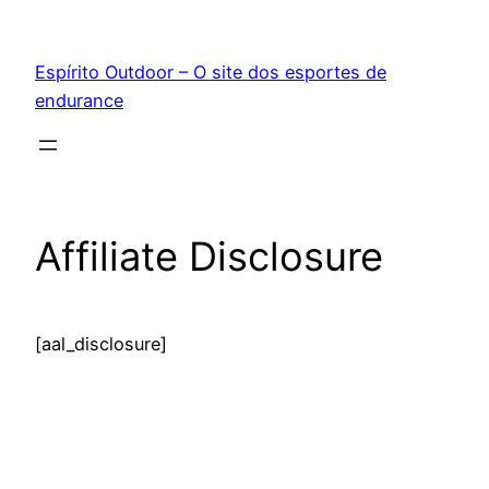
Pular
para
Espírito Outdoor – O site dos esportes de
o
endurance
conteúdo
Affiliate Disclosure
[aal_disclosure]