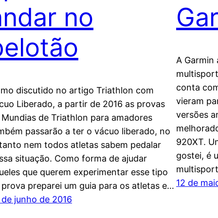
andar no
Ga
pelotão
A Garmin 
multispor
conta com
mo discutido no artigo Triathlon com
vieram pa
cuo Liberado, a partir de 2016 as provas
versões an
 Mundias de Triathlon para amadores
melhorado
mbém passarão a ter o vácuo liberado, no
920XT. Um
tanto nem todos atletas sabem pedalar
gostei, é 
ssa situação. Como forma de ajudar
multispor
ueles que querem experimentar esse tipo
12 de mai
 prova preparei um guia para os atletas e…
 de junho de 2016