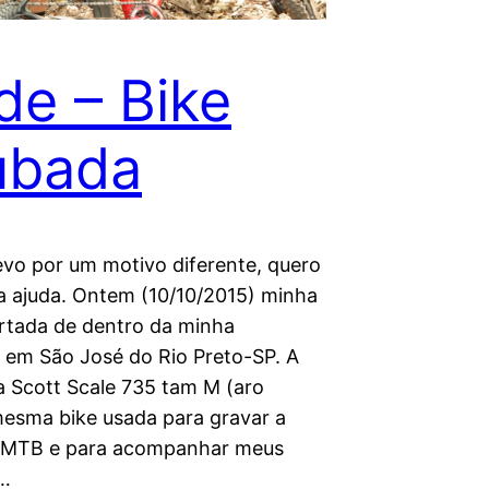
de – Bike
ubada
evo por um motivo diferente, quero
ua ajuda. Ontem (10/10/2015) minha
urtada de dentro da minha
a em São José do Rio Preto-SP. A
a Scott Scale 735 tam M (aro
 mesma bike usada para gravar a
e MTB e para acompanhar meus
e…