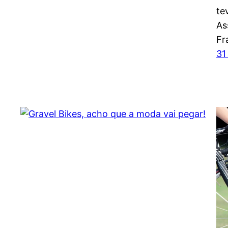
te
As
Fr
31