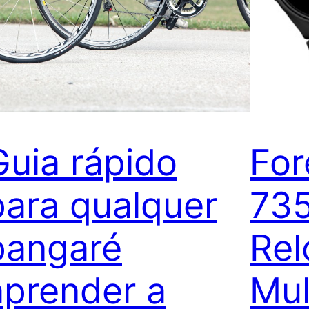
Guia rápido
For
para qualquer
73
pangaré
Rel
aprender a
Mul