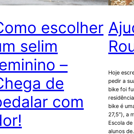
Como escolher
Aju
um selim
Ro
feminino –
Hoje escr
Chega de
pedir a s
bike foi f
pedalar com
residênci
bike é um
dor!
27,5″), a
Escola d
alunos d