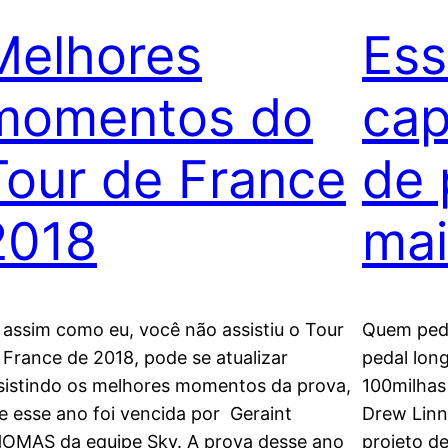
Melhores
Ess
momentos do
cap
Tour de France
de 
2018
mai
 assim como eu, você não assistiu o Tour
Quem peda
 France de 2018, pode se atualizar
pedal long
sistindo os melhores momentos da prova,
100milhas
e esse ano foi vencida por Geraint
Drew Linn
OMAS da equipe Sky. A prova desse ano
projeto d