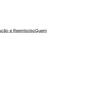
lução e Reembolso
Quem