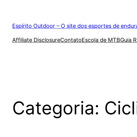
Pular
para
o
Espírito Outdoor – O site dos esportes de endu
conteúdo
Affiliate Disclosure
Contato
Escola de MTB
Guia R
Categoria:
Cic