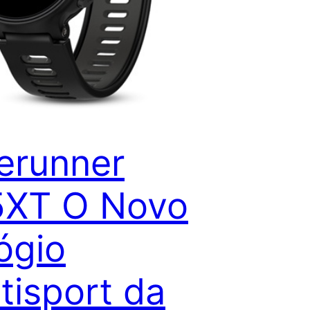
erunner
5XT O Novo
ógio
tisport da