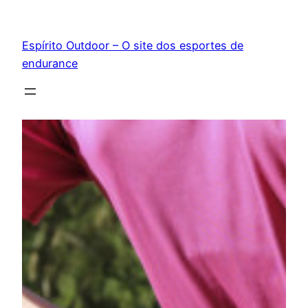
Pular
para
Espírito Outdoor – O site dos esportes de
o
endurance
conteúdo