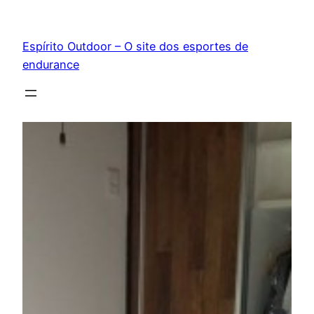
Pular
para
Espírito Outdoor – O site dos esportes de
o
endurance
conteúdo