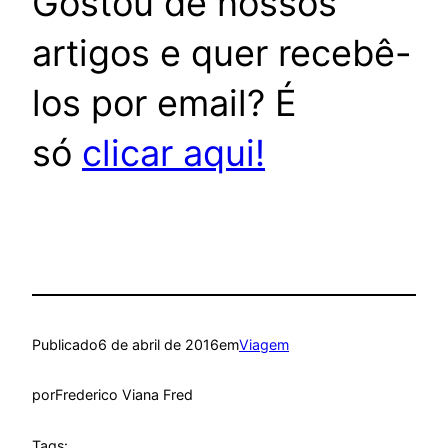
Gostou de nossos
artigos e quer recebê-
los por email? É
só
clicar aqui!
Publicado
6 de abril de 2016
em
Viagem
por
Frederico Viana Fred
Tags: