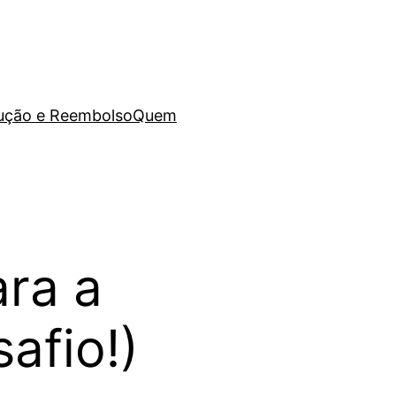
lução e Reembolso
Quem
ara a
afio!)