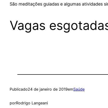
São meditações guiadas e algumas atividades si
Vagas esgotadas
Publicado
24 de janeiro de 2019
em
Saúde
por
Rodrigo Langeani