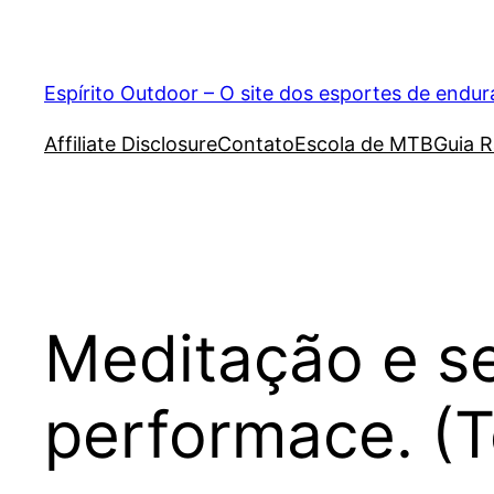
Pular
para
o
Espírito Outdoor – O site dos esportes de endu
conteúdo
Affiliate Disclosure
Contato
Escola de MTB
Guia R
Meditação e se
performace. (T