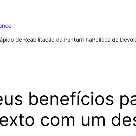
rance
ápido de Reabilitação da Panturrilha
Politica de Devo
us benefícios p
exto com um des