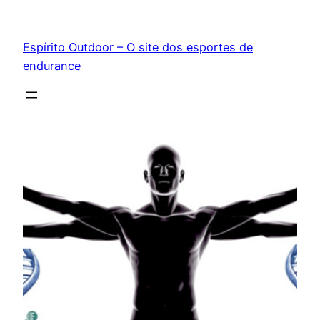
Pular
para
Espírito Outdoor – O site dos esportes de
o
endurance
conteúdo