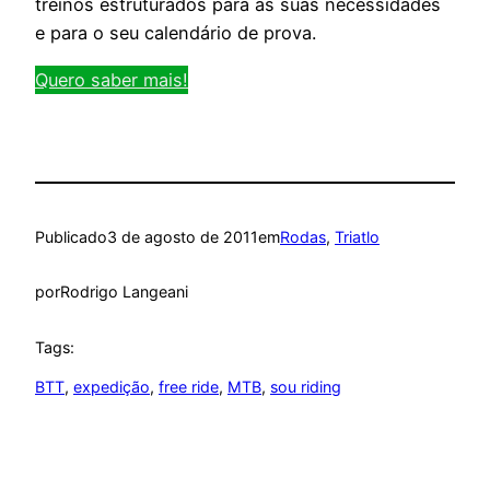
treinos estruturados para as suas necessidades
e para o seu calendário de prova.
Quero saber mais!
Publicado
3 de agosto de 2011
em
Rodas
, 
Triatlo
por
Rodrigo Langeani
Tags:
BTT
, 
expedição
, 
free ride
, 
MTB
, 
sou riding