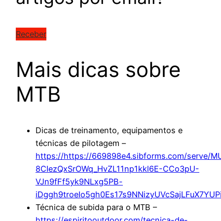
Receber
Mais dicas sobre
MTB
Dicas de treinamento, equipamentos e
técnicas de pilotagem –
https://https://669898e4.sibforms.com/se
8CIezQxSrOWq_HvZL11np1kkl6E-CCo3pU-
VJn9fFf5yk9NLxg5PB-
iDggh9troeIo5gh0Es17s9NNizyUVcSajLFuX7YU
Técnica de subida para o MTB –
https://espiritooutdoor.com/tecnica-de-