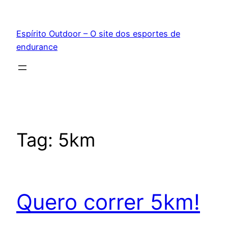
Pular
para
Espírito Outdoor – O site dos esportes de
o
endurance
conteúdo
Tag:
5km
Quero correr 5km!