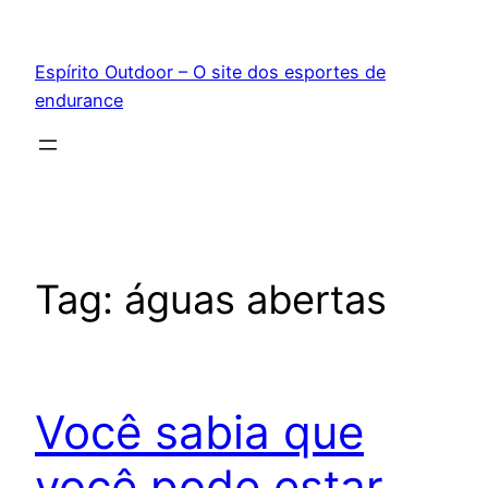
Pular
para
Espírito Outdoor – O site dos esportes de
o
endurance
conteúdo
Tag:
águas abertas
Você sabia que
você pode estar