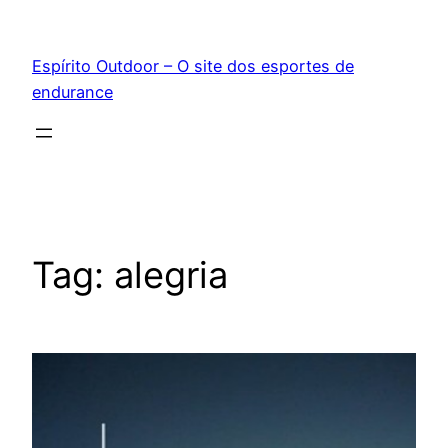
Pular
para
Espírito Outdoor – O site dos esportes de
o
endurance
conteúdo
Tag:
alegria