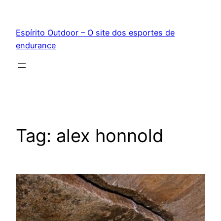
Pular
para
Espírito Outdoor – O site dos esportes de
o
endurance
conteúdo
Tag:
alex honnold