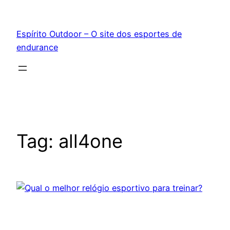
Pular
para
Espírito Outdoor – O site dos esportes de
o
endurance
conteúdo
Tag:
all4one