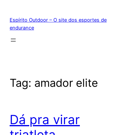
Pular
para
Espírito Outdoor – O site dos esportes de
o
endurance
conteúdo
Tag:
amador elite
Dá pra virar
triatleta