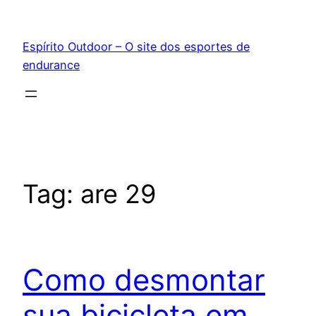
Pular
para
Espírito Outdoor – O site dos esportes de
o
endurance
conteúdo
Tag:
are 29
Como desmontar
sua bicicleta em