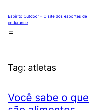
Pular
para
Espírito Outdoor – O site dos esportes de
o
endurance
conteúdo
Tag:
atletas
Você sabe o que
são alimentos