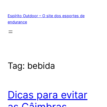
Pular
para
Espírito Outdoor – O site dos esportes de
o
endurance
conteúdo
Tag:
bebida
Dicas para evitar
as Câimbras