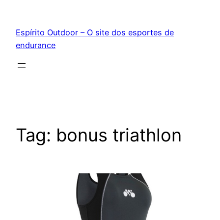
Pular
para
Espírito Outdoor – O site dos esportes de
o
endurance
conteúdo
Tag:
bonus triathlon