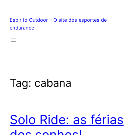
Pular
para
Espírito Outdoor – O site dos esportes de
o
endurance
conteúdo
Tag:
cabana
Solo Ride: as férias
dos sonhos!