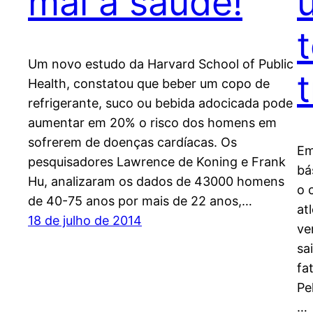
mal a saúde!
Um novo estudo da Harvard School of Public
Health, constatou que beber um copo de
refrigerante, suco ou bebida adocicada pode
aumentar em 20% o risco dos homens em
sofrerem de doenças cardíacas. Os
Em
pesquisadores Lawrence de Koning e Frank
bá
Hu, analizaram os dados de 43000 homens
o 
de 40-75 anos por mais de 22 anos,…
at
18 de julho de 2014
ve
sa
fa
Pe
…