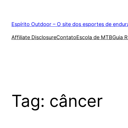
Pular
para
o
Espírito Outdoor – O site dos esportes de endu
conteúdo
Affiliate Disclosure
Contato
Escola de MTB
Guia R
Tag:
câncer