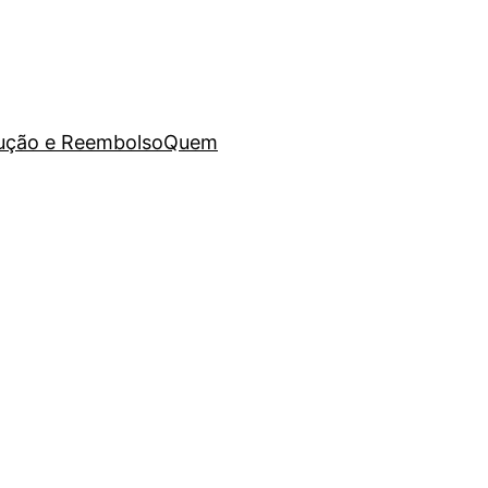
lução e Reembolso
Quem