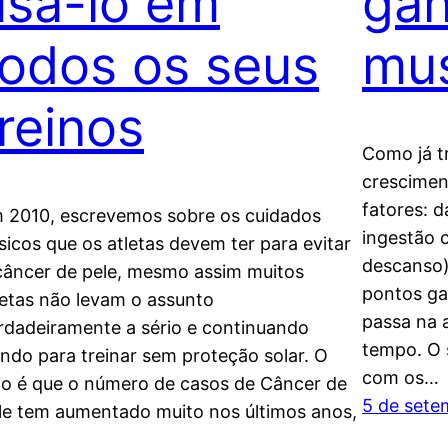
usá-lo em
gan
todos os seus
mus
treinos
Como já t
crescimen
fatores: d
 2010, escrevemos sobre os cuidados
ingestão c
sicos que os atletas devem ter para evitar
descanso)
câncer de pele, mesmo assim muitos
pontos ga
letas não levam o assunto
passa na 
rdadeiramente a sério e continuando
tempo. O s
indo para treinar sem proteção solar. O
com os…
to é que o número de casos de Câncer de
5 de sete
le tem aumentado muito nos últimos anos,