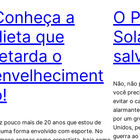
Conheça a
O P
dieta que
Sol
retarda o
sal
envelheciment
Não, não 
!
você prec
evitar o 
alarmante
por um gr
z pouco mais de 20 anos que estou de
Unidos, p
guma forma envolvido com esporte. No
guerra ao
meço apenas como esportista, hoje como