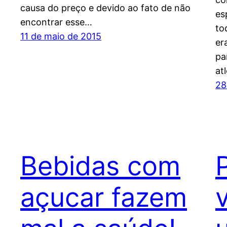
causa do preço e devido ao fato de não
es
encontrar esse…
to
11 de maio de 2015
er
pa
at
28
Bebidas com
açucar fazem