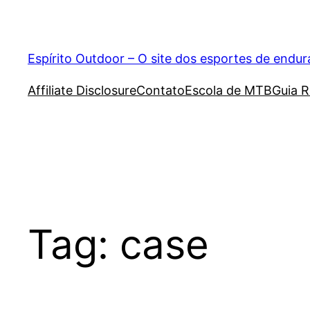
Pular
para
o
Espírito Outdoor – O site dos esportes de endu
conteúdo
Affiliate Disclosure
Contato
Escola de MTB
Guia R
Tag:
case