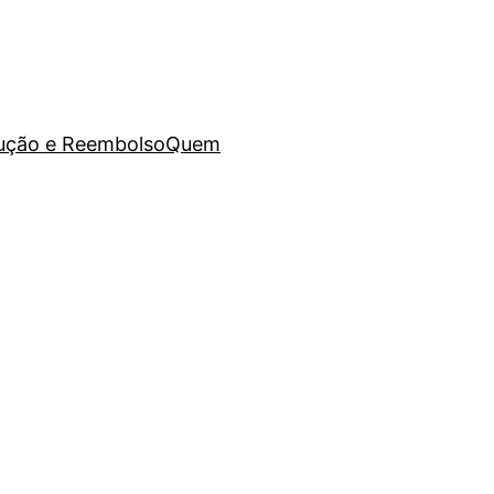
lução e Reembolso
Quem