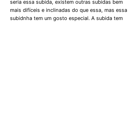
seria essa subida, existem outras subidas bem
mais difíceis e inclinadas do que essa, mas essa
subidnha tem um gosto especial. A subida tem
pouco”mais de 500m e uma inclinação…
14 de abril de 2015