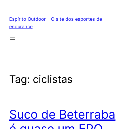
Pular
para
Espírito Outdoor – O site dos esportes de
o
endurance
conteúdo
Tag:
ciclistas
Suco de Beterraba
é quase um EPO