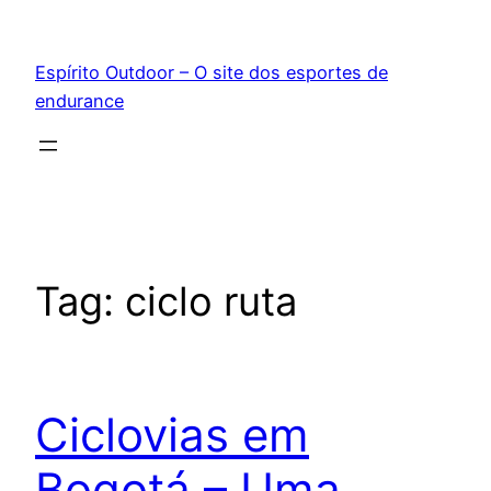
Pular
para
Espírito Outdoor – O site dos esportes de
o
endurance
conteúdo
Tag:
ciclo ruta
Ciclovias em
Bogotá – Uma