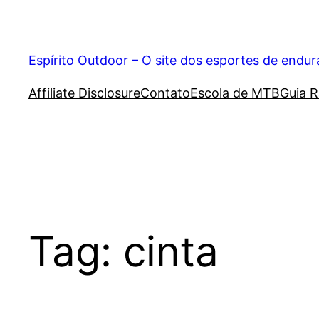
Pular
para
o
Espírito Outdoor – O site dos esportes de endu
conteúdo
Affiliate Disclosure
Contato
Escola de MTB
Guia R
Tag:
cinta