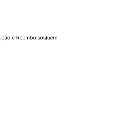
lução e Reembolso
Quem