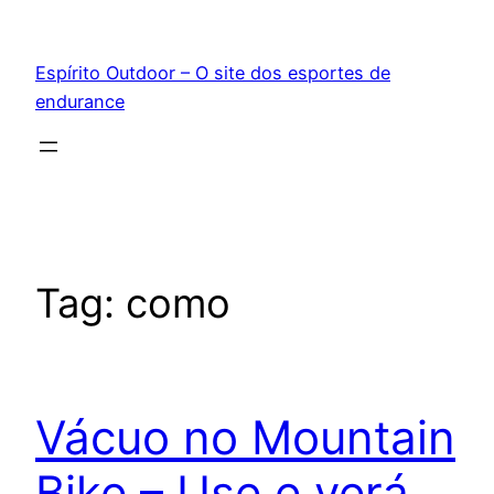
Pular
para
Espírito Outdoor – O site dos esportes de
o
endurance
conteúdo
Tag:
como
Vácuo no Mountain
Bike – Use e verá