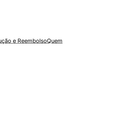
lução e Reembolso
Quem