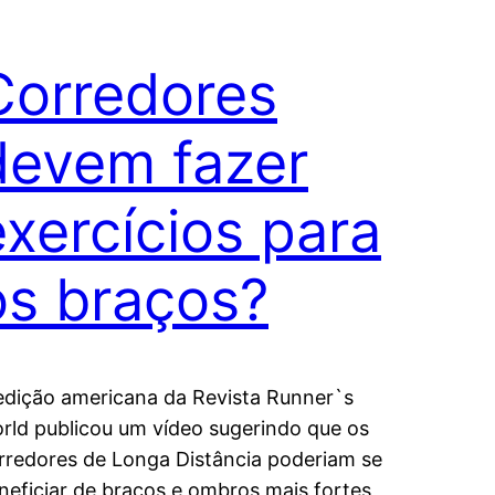
Corredores
devem fazer
exercícios para
os braços?
edição americana da Revista Runner`s
rld publicou um vídeo sugerindo que os
rredores de Longa Distância poderiam se
neficiar de braços e ombros mais fortes