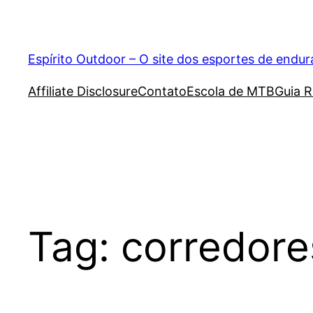
Pular
para
o
Espírito Outdoor – O site dos esportes de endu
conteúdo
Affiliate Disclosure
Contato
Escola de MTB
Guia R
Tag:
corredore