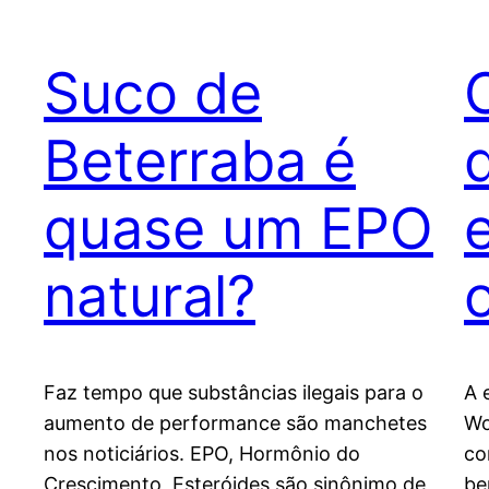
Suco de
Beterraba é
quase um EPO
natural?
Faz tempo que substâncias ilegais para o
A 
aumento de performance são manchetes
Wo
nos noticiários. EPO, Hormônio do
co
Crescimento, Esteróides são sinônimo de
be