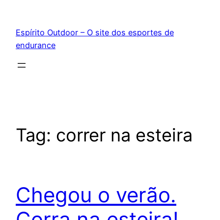
Pular
para
Espírito Outdoor – O site dos esportes de
o
endurance
conteúdo
Tag:
correr na esteira
Chegou o verão.
Corra na esteira!