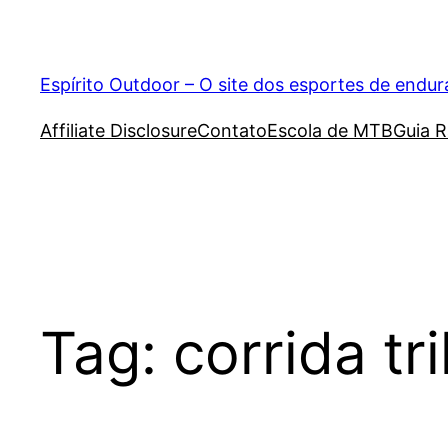
Pular
para
o
Espírito Outdoor – O site dos esportes de endu
conteúdo
Affiliate Disclosure
Contato
Escola de MTB
Guia R
Tag:
corrida tri