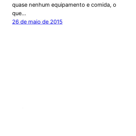
quase nenhum equipamento e comida, o
que…
26 de maio de 2015
Espírito Outdoor – O site dos esportes de endu