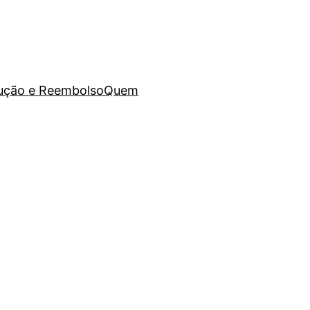
lução e Reembolso
Quem