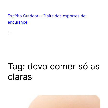
Pular
para
Espírito Outdoor – O site dos esportes de
o
endurance
conteúdo
Tag:
devo comer só as
claras