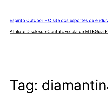
Pular
para
o
Espírito Outdoor – O site dos esportes de endu
conteúdo
Affiliate Disclosure
Contato
Escola de MTB
Guia R
Tag:
diamantin