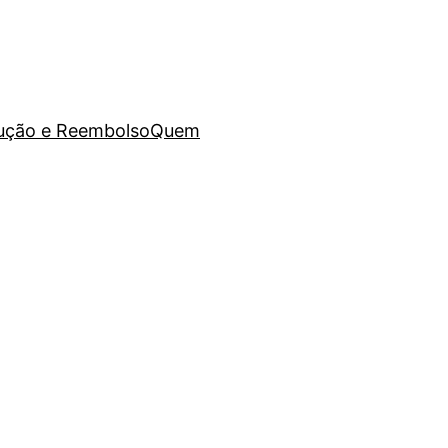
lução e Reembolso
Quem