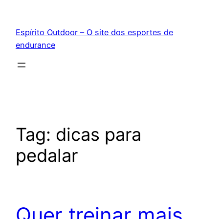
Pular
para
Espírito Outdoor – O site dos esportes de
o
endurance
conteúdo
Tag:
dicas para
pedalar
Quer treinar mais