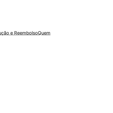
lução e Reembolso
Quem