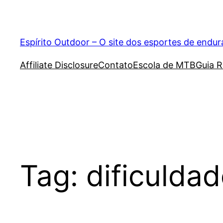
Pular
para
o
Espírito Outdoor – O site dos esportes de endu
conteúdo
Affiliate Disclosure
Contato
Escola de MTB
Guia R
Tag:
dificulda