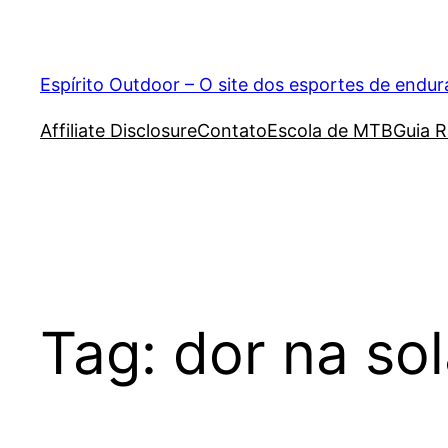
Pular
para
o
Espírito Outdoor – O site dos esportes de endu
conteúdo
Affiliate Disclosure
Contato
Escola de MTB
Guia R
Tag:
dor na sol