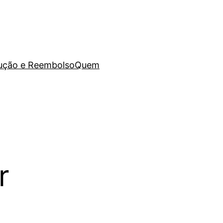
lução e Reembolso
Quem
r