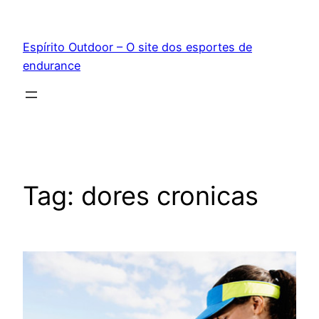
Pular
para
Espírito Outdoor – O site dos esportes de
o
endurance
conteúdo
Tag:
dores cronicas