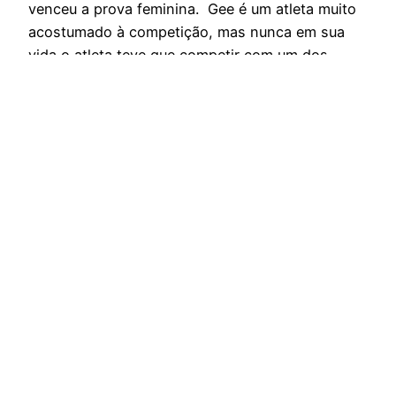
venceu a prova feminina. Gee é um atleta muito
acostumado à competição, mas nunca em sua
vida o atleta teve que competir com um dos
animais mais rápidos do mundo, o falcão…
12 de junho de 2013
Espírito Outdoor – O site dos esportes de
endurance
Orgulhosamente feito com
WordPress