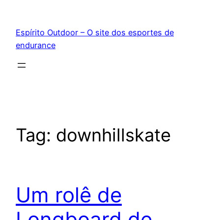
Pular
para
Espírito Outdoor – O site dos esportes de
o
endurance
conteúdo
Tag:
downhillskate
Um rolê de
Longboard de