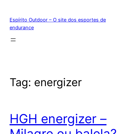
Pular
para
Espírito Outdoor – O site dos esportes de
o
endurance
conteúdo
Tag:
energizer
HGH energizer –
Milagre ou balela?