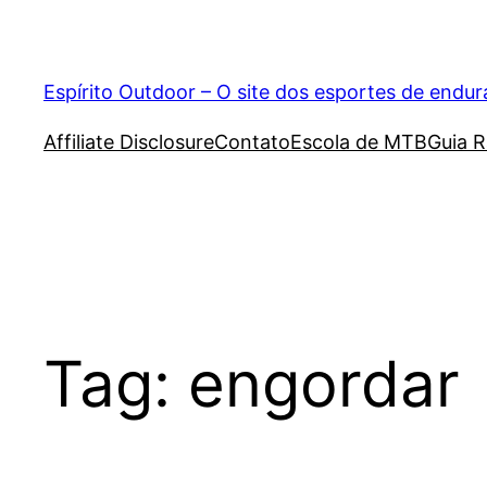
Pular
para
o
Espírito Outdoor – O site dos esportes de endu
conteúdo
Affiliate Disclosure
Contato
Escola de MTB
Guia R
Tag:
engordar