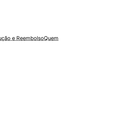
lução e Reembolso
Quem