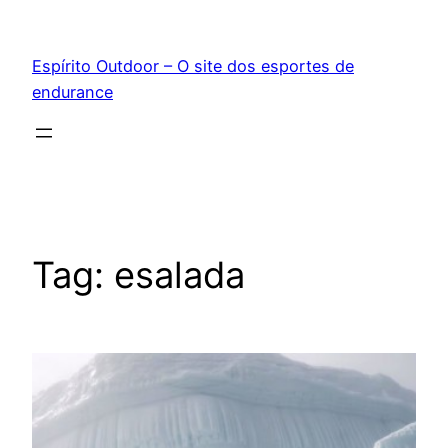
Pular
para
Espírito Outdoor – O site dos esportes de
o
endurance
conteúdo
Tag:
esalada