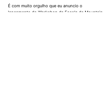
É com muito orgulho que eu anuncio o
lançamento do Workshop da Escola de Mountain
Bike. O Workshop será realizado no final de
Setembro, em parceria com Cadú Polazzo,
auxiliar técnico da Seleção Brasileira de Mountain
Bike e técnico de alguns dos melhores atletas do
MTB nacional da atualidade. O Workshop foi
programado para atender ao…
16 de agosto de 2013
Espírito Outdoor – O site dos esportes de
endurance