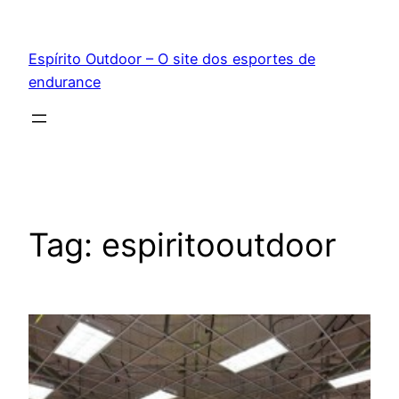
Pular
para
Espírito Outdoor – O site dos esportes de
o
endurance
conteúdo
Tag:
espiritooutdoor