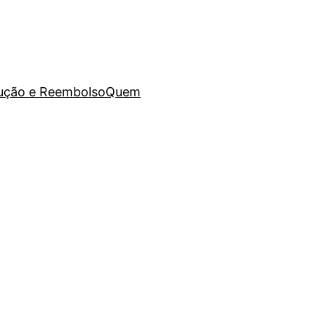
lução e Reembolso
Quem