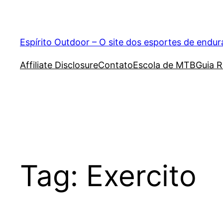
Pular
para
o
Espírito Outdoor – O site dos esportes de endu
conteúdo
Affiliate Disclosure
Contato
Escola de MTB
Guia R
Tag:
Exercito