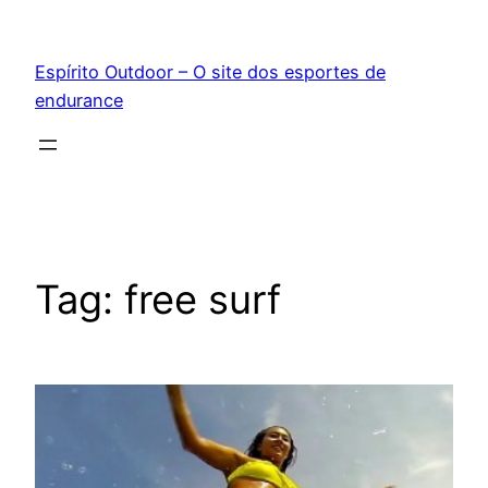
Pular
para
Espírito Outdoor – O site dos esportes de
o
endurance
conteúdo
Tag:
free surf